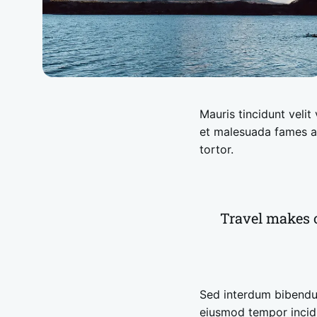
Mauris tincidunt veli
et malesuada fames ac
tortor.
Travel makes o
Sed interdum bibendum
eiusmod tempor incidi