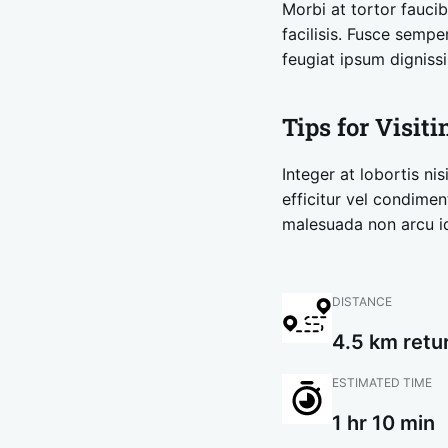
Morbi at tortor faucib
facilisis. Fusce semp
feugiat ipsum dignissi
Tips for Visiti
Integer at lobortis ni
efficitur vel condimen
malesuada non arcu id 
DISTANCE
4.5 km retu
ESTIMATED TIME
1 hr 10 min