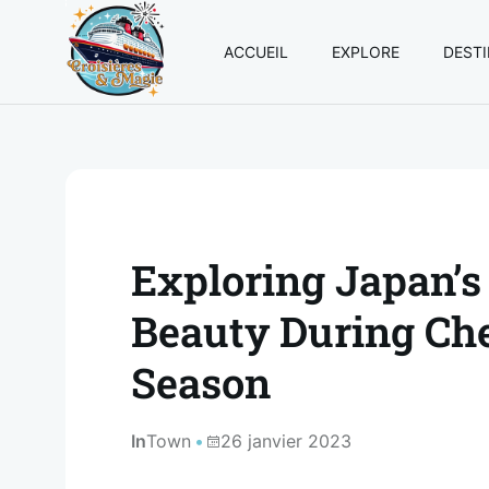
ACCUEIL
EXPLORE
DEST
Croisières
et
Magie
Exploring Japan’s
Beauty During Ch
Season
In
Town
26 janvier 2023