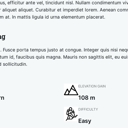
us, efficitur ante vel, tincidunt nisl. Nullam condimentum v
er aliquet aliquet. Curabitur et imperdiet lorem. Aenean co
m at. In mattis ligula id urna elementum placerat.
ng
si. Fusce porta tempus justo at congue. Integer quis nisi ne
tum id, faucibus quis magna. Mauris non sagittis elit, eu eu
sollicitudin.
ELEVATION GAIN
rn
108 m
DIFFICULTY
Easy