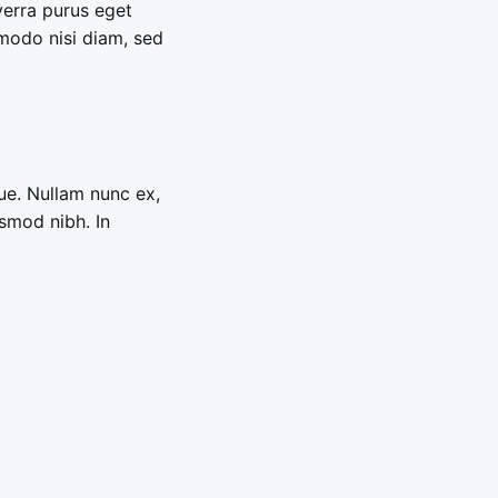
iverra purus eget
mmodo nisi diam, sed
que. Nullam nunc ex,
ismod nibh. In