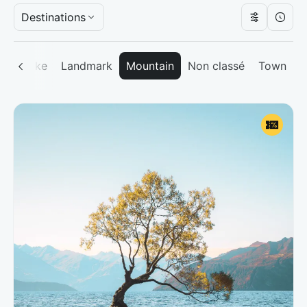
Destinations
nd
Lake
Landmark
Mountain
Non classé
Town