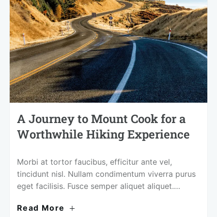
A Journey to Mount Cook for a
Worthwhile Hiking Experience
Morbi at tortor faucibus, efficitur ante vel,
tincidunt nisl. Nullam condimentum viverra purus
eget facilisis. Fusce semper aliquet aliquet.
Curabitur et imperdiet lorem. Aenean commodo
Read More
nisi diam, sed feugiat ipsum dignissim at.