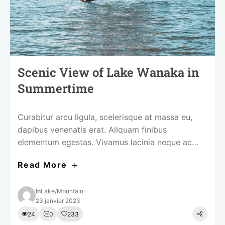
Scenic View of Lake Wanaka in
Summertime
Curabitur arcu ligula, scelerisque at massa eu,
dapibus venenatis erat. Aliquam finibus
elementum egestas. Vivamus lacinia neque ac
tellus mollis, in iaculis augue ultrices.
Read More
In
Lake
/
Mountain
23 janvier 2023
24
0
233