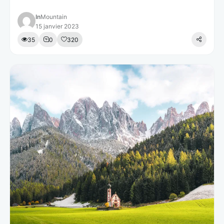
In
Mountain
15 janvier 2023
35
0
320