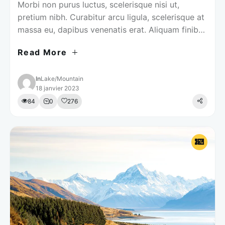
Morbi non purus luctus, scelerisque nisi ut,
pretium nibh. Curabitur arcu ligula, scelerisque at
massa eu, dapibus venenatis erat. Aliquam finibus
elementum egestas. Vivamus lacinia neque ac
Read More
tellus mollis, in iaculis augue ultrices. Cras
ullamcorper imperdiet nisi. Tips for Visiting
Integer at lobortis nisi. Fusce porta tempus justo
In
Lake
/
Mountain
18 janvier 2023
at congue. Integer quis nisi neque. Nullam …
84
0
276