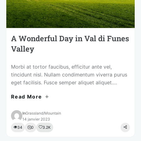
A Wonderful Day in Val di Funes
Valley
Morbi at tortor faucibus, efficitur ante vel,
tincidunt nisl. Nullam condimentum viverra purus
eget facilisis. Fusce semper aliquet aliquet.
Curabitur et imperdiet lorem. Aenean commodo
Read More
nisi diam, sed feugiat ipsum dignissim at. In
mattis ligula id urna elementum placerat. Tips for
Visiting Integer at lobortis nisi. Fusce porta
In
Grassland
/
Mountain
14 janvier 2023
tempus justo at congue. Integer quis nisi …
34
0
3.2K