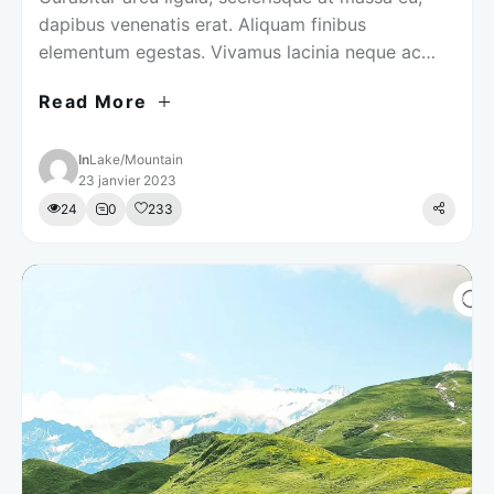
dapibus venenatis erat. Aliquam finibus
elementum egestas. Vivamus lacinia neque ac
tellus mollis, in iaculis augue ultrices.
Read More
In
Lake
/
Mountain
23 janvier 2023
24
0
233