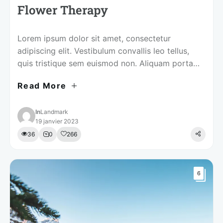
Flower Therapy
Lorem ipsum dolor sit amet, consectetur
adipiscing elit. Vestibulum convallis leo tellus,
quis tristique sem euismod non. Aliquam porta
interdum nibh sed elementum. Fusce sed urna
Read More
lacus. Pellentesque maximus urna sed
pellentesque mattis. Quisque ut mauris port,
dignissim ipsum. Tips for Visiting Integer at
In
Landmark
19 janvier 2023
lobortis nisi. Fusce porta tempus justo at congue.
36
0
266
Integer quis nisi …
5