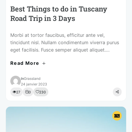
Best Things to do in Tuscany
Road Trip in 3 Days
Morbi at tortor faucibus, efficitur ante vel,
tincidunt nisl. Nullam condimentum viverra purus
eget facilisis. Fusce semper aliquet aliquet.
Curabitur et imperdiet lorem. Aenean commodo
Read More
nisi diam, sed feugiat ipsum dignissim at. In
mattis ligula id urna elementum placerat. Tips for
Visiting Integer at lobortis nisi. Fusce porta
In
Grassland
24 janvier 2023
tempus justo at congue. Integer quis nisi …
27
0
230