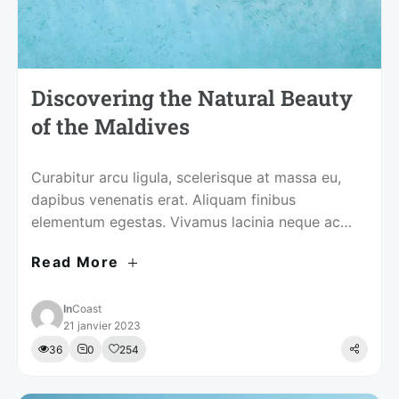
Discovering the Natural Beauty
of the Maldives
Curabitur arcu ligula, scelerisque at massa eu,
dapibus venenatis erat. Aliquam finibus
elementum egestas. Vivamus lacinia neque ac
tellus mollis, in iaculis augue ultrices.
Read More
In
Coast
21 janvier 2023
36
0
254