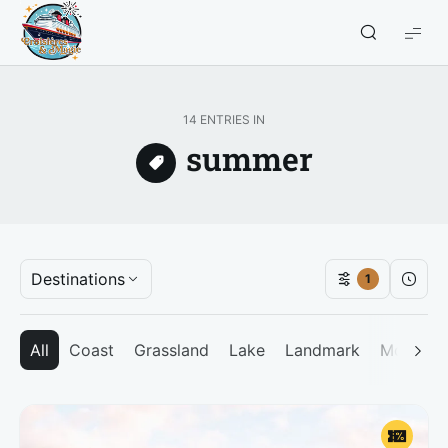
Croisières
et
Magie
14 ENTRIES IN
summer
Destinations
1
All
Coast
Grassland
Lake
Landmark
Mountai