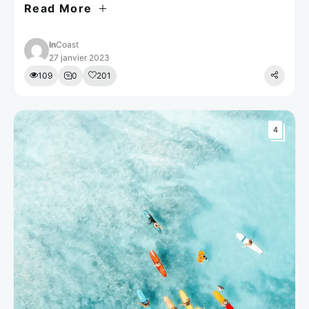
Read More
est laborum.
In
Coast
27 janvier 2023
109
0
201
3