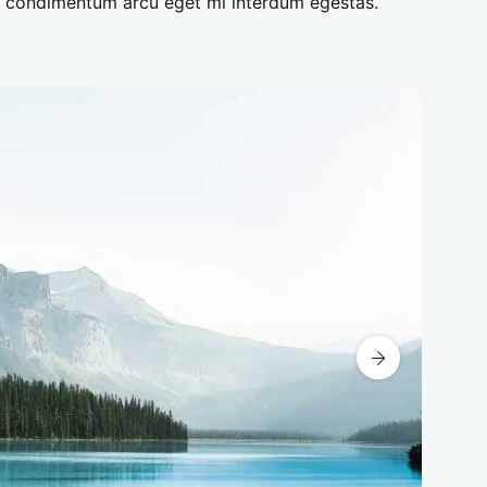
Sed condimentum arcu eget mi interdum egestas.