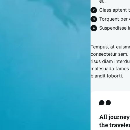
eu.
Class aptent t
Torquent per 
Suspendisse i
Tempus, at euismo
consectetur sem.
risus diam interd
malesuada fames a
blandit loborti.
All journey
the travele