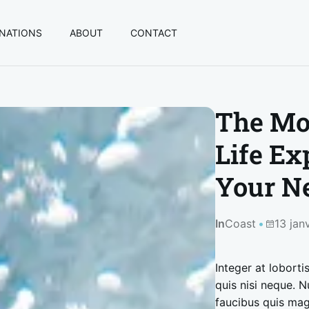
INATIONS
ABOUT
CONTACT
The Mos
Life Ex
Your Ne
In
Coast
13 jan
Integer at loborti
quis nisi neque. N
faucibus quis magn