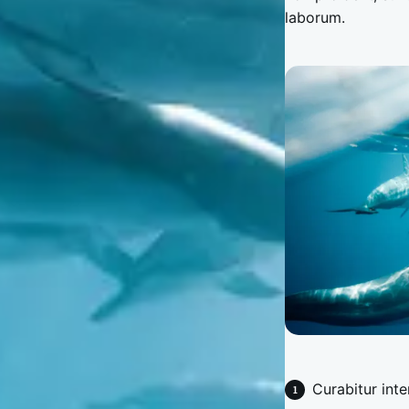
laborum.
Curabitur int