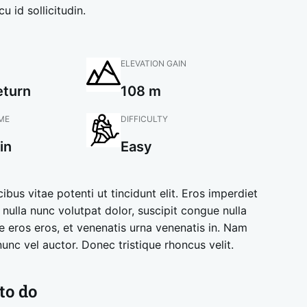
 id sollicitudin.
ELEVATION GAIN
eturn
108 m
ME
DIFFICULTY
in
Easy
ibus vitae potenti ut tincidunt elit. Eros
imperdiet
 nulla nunc volutpat dolor, suscipit congue nulla
re eros eros, et venenatis urna venenatis in. Nam
nc vel auctor. Donec tristique rhoncus velit.
to do