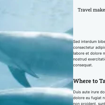
Travel makes
Sed interdum bib
consectetur adipi
labore et dolore 
nostrud exercitat
consequat.
Where to T
Duis aute irure do
dolore eu fugiat n
non proident, sunt