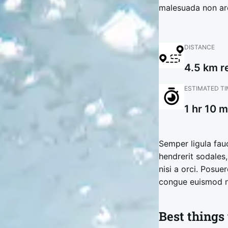
malesuada non arcu
DISTANCE
4.5 km r
ESTIMATED TI
1 hr 10 m
Semper ligula fauc
hendrerit sodales,
nisi a orci. Posue
congue euismod nu
Best things 