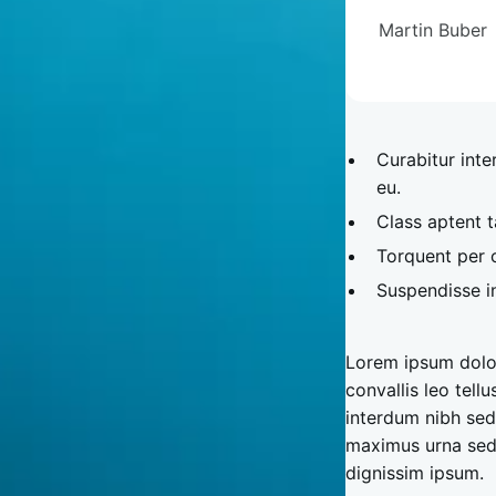
Martin Buber
Curabitur inte
eu.
Class aptent t
Torquent per 
Suspendisse i
Lorem ipsum dolor
convallis leo tell
interdum nibh sed
maximus urna sed 
dignissim ipsum.